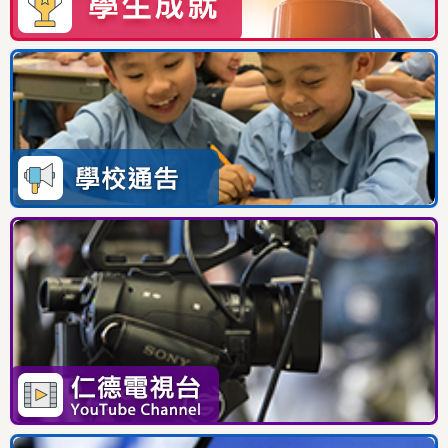
06/07/2026
AI圍棋及象棋體驗活動
03/07/2026
第28屆「常識百搭」小學STEAM探究展覽及獲獎名單
02/07/2026
「尋根覓食」：「尋根 ·傳情」展覽
30/06/2026
天主教香港教區聯校聖經網上問答活動
25/06/2026
小五宗教活動——重蹈教徒TM桌上遊戲工作坊