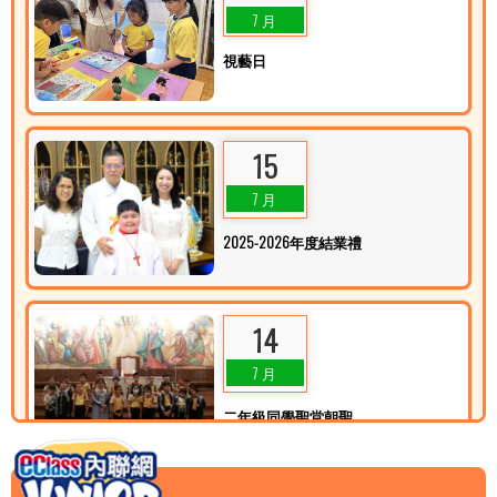
「華夏盃」全國數學奧林匹克邀請賽2026及AIMO 港澳盃初賽2026
7 月
視藝日
14/07/2026
2025-2026 第十九屆全港小學數學比賽(屯門區)獲獎消息
15
13/07/2026
7 月
第十一屆數學比賽(香港天主教教區學校聯會（小學組）獲獎消息
2025-2026年度結業禮
11/07/2026
「學業成績獎勵計劃」(三)
14
10/07/2026
7 月
賽馬會成長「機」地成果展（JC Fair)
二年級同學聖堂朝聖
10/07/2026
2025-2026年度十大傑出領袖生