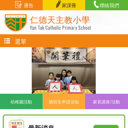
通告
家課冊
聯絡我們
仁德天主教小學
Yan Tak Catholic Primary School
選單
幼稚園活動
插班生申請須知
家長講座/活動
最新消息