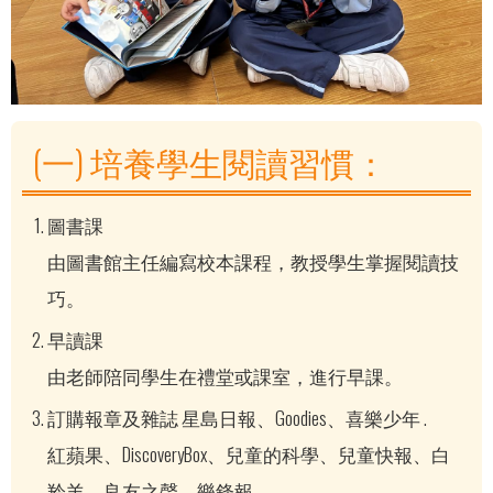
(一) 培養學生閱讀習慣：
圖書課
由圖書館主任編寫校本課程，教授學生掌握閱讀技
巧。
早讀課
由老師陪同學生在禮堂或課室，進行早課。
訂購報章及雜誌 星島日報、Goodies、喜樂少年 .
紅蘋果、DiscoveryBox、兒童的科學、兒童快報、白
羚羊、良友之聲、樂鋒報