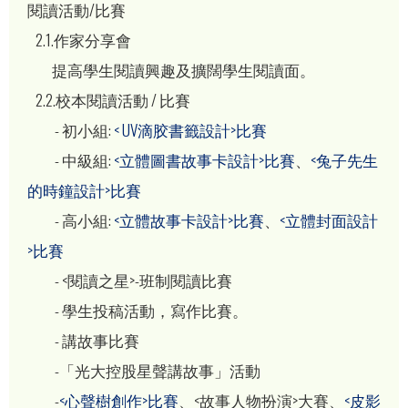
閱讀活動/比賽
2.1.作家分享會
提高學生閱讀興趣及擴闊學生閱讀面。
2.2.校本閱讀活動 / 比賽
- 初小組:
< UV滴胶書籤設計>比賽
- 中級組:
<立體圖書故事卡設計>比賽
、
<兔子先生
的時鐘設計>比賽
- 高小組:
<立體故事卡設計>比賽
、
<立體封面設計
>比賽
- <閱讀之星>-班制閱讀比賽
- 學生投稿活動，寫作比賽。
- 講故事比賽
-「光大控股星聲講故事」活動
-
<心聲樹創作>比賽
、<故事人物扮演>大賽、
<皮影