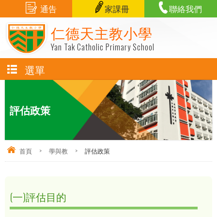
通告
家課冊
聯絡我們
仁德天主教小學
Yan Tak Catholic Primary School
選單
評估政策
首頁
>
學與教
>
評估政策
(一)評估目的