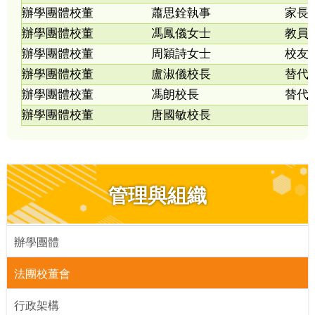
辦學團體校董
蕭思銓執事
家長
辦學團體校董
馮鳳儀女士
教員
辦學團體校董
周穎詩女士
校友
辦學團體校董
盧淑儀校長
替代
辦學團體校董
馮朗校長
替代
辦學團體校董
唐國敏校長
管理與組織
辦學團體
法團校董會
行政架構