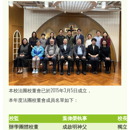
本校法團校董會已於2015年3月5日成立，
本年度法團校董會成員名單如下：
校監
葉偉榮執事
校長
辦學團體校董
成啟明神父
獨立