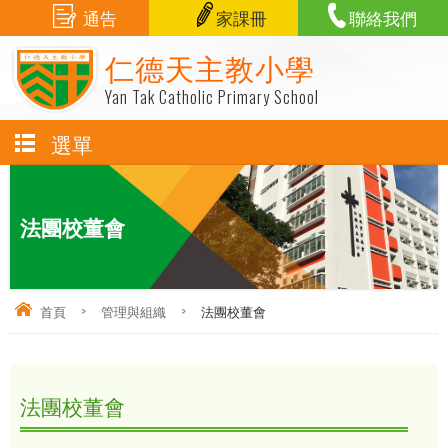
通告
家課冊
聯絡我們
仁德天主教小學
Yan Tak Catholic Primary School
選單
法團校董會
首頁
>
管理與組織
>
法團校董會
法團校董會