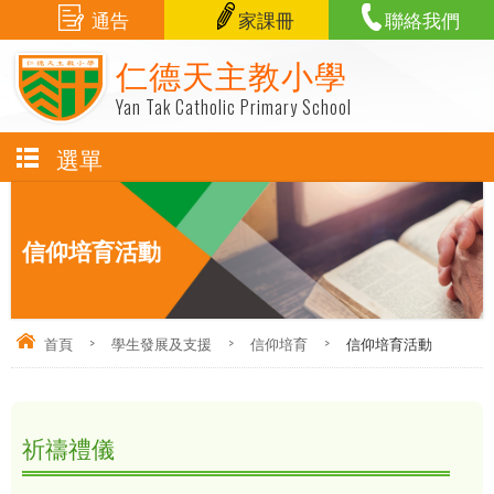
通告
家課冊
聯絡我們
仁德天主教小學
Yan Tak Catholic Primary School
選單
信仰培育活動
首頁
>
學生發展及支援
>
信仰培育
>
信仰培育活動
祈禱禮儀