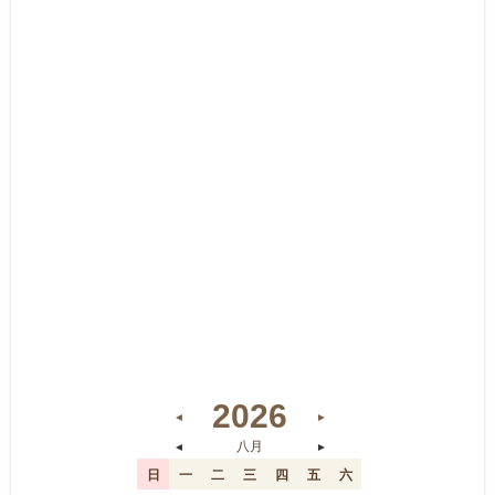
2026
◄
►
◄
►
八月
日
一
二
三
四
五
六