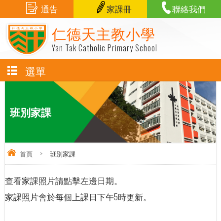
通告
家課冊
聯絡我們
仁德天主教小學
Yan Tak Catholic Primary School
選單
班別家課
首頁
>
班別家課
查看家課照片請點擊左邊日期。
家課照片會於每個上課日下午5時更新。