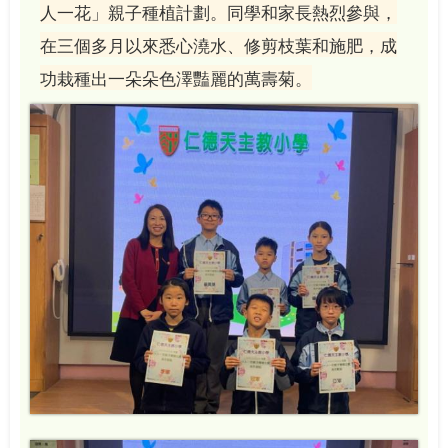
人一花」親子種植計劃。同學和家長熱烈參與，
在三個多月以來悉心澆水、修剪枝葉和施肥，成
功栽種出一朵朵色澤豔麗的萬壽菊。