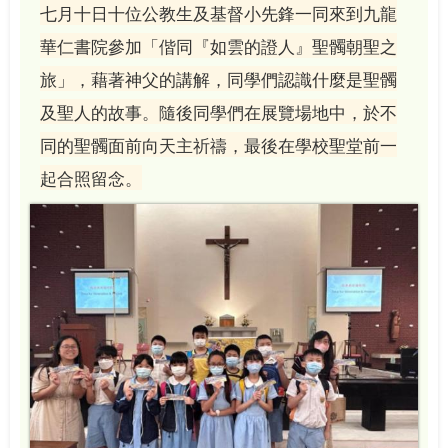
七月十日十位公教生及基督小先鋒一同來到九龍
華仁書院參加「偕同『如雲的證人』聖髑朝聖之
旅」，藉著神父的講解，同學們認識什麼是聖髑
及聖人的故事。隨後同學們在展覽場地中，於不
同的聖髑面前向天主祈禱，最後在學校聖堂前一
起合照留念。