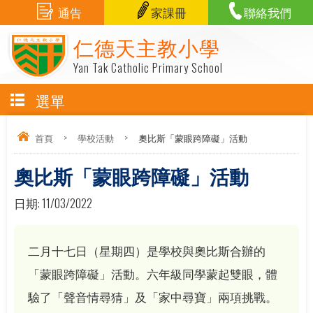
通告
家課冊
聯絡我們
仁德天主教小學
Yan Tak Catholic Primary School
選單
首頁
>
學校活動
>
奧比斯「蒙眼跨障礙」活動
奧比斯「蒙眼跨障礙」活動
日期:
11/03/2022
二月十七日（星期四）是學校與奧比斯合辦的
「蒙眼跨障礙」活動。六年級同學蒙起雙眼，體
驗了「聲音情尋猜」及「家中尋寶」兩項挑戰。