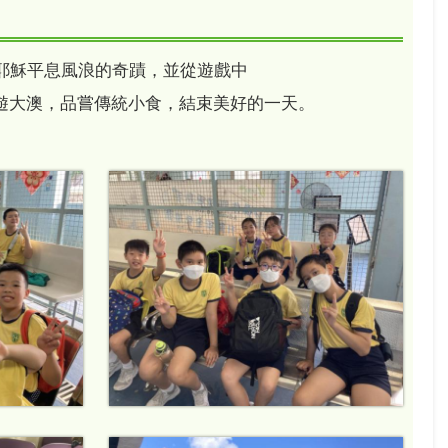
中耶穌平息風浪的奇蹟，並從遊戲中
遊大澳，品嘗傳統小食，結束美好的一天。