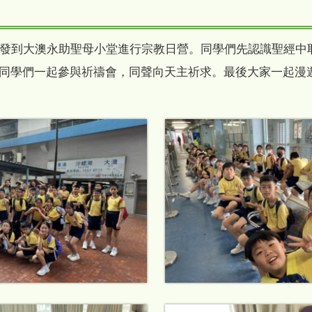
船出發到大澳永助聖母小堂進行宗教日營。同學們先認識聖經
同學們一起參與祈禱會，同聲向天主祈求。最後大家一起漫