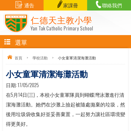
通告
家課冊
聯絡我們
仁德天主教小學
Yan Tak Catholic Primary School
選單
首頁
>
學校活動
>
小女童軍清潔海灘活動
小女童軍清潔海灘活動
日期:
17/05/2025
在5月14日(三)，本校小女童軍隊員到蝴蝶灣泳灘進行清
潔海灘活動。她們在沙灘上撿起被隨處拋棄的垃圾，然
後用垃圾袋收集好並妥善棄置，一起努力讓社區環境變
得更美好。