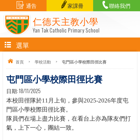
通告
家課冊
聯絡我們
仁德天主教小學
Yan Tak Catholic Primary School
選單
首頁
>
學校活動
>
屯門區小學校際田徑比賽
屯門區小學校際田徑比賽
日期:
18/11/2025
本校田徑隊於
11
月上旬，參與
2025-2026
年度屯
門區小學校際田徑比賽。
隊員們在場上盡力比賽，在看台上亦為隊友們打
氣，上下一心，團結一致。