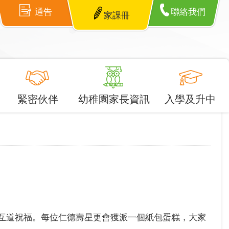
通告
聯絡我們
家課冊
緊密伙伴
幼稚園家長資訊
入學及升中
，並互道祝福。每位仁德壽星更會獲派一個紙包蛋糕，大家