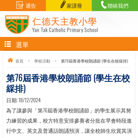
通告
家課冊
聯絡我們
仁德天主教小學
Yan Tak Catholic Primary School
選單
首頁
>
學校活動
>
第76屆香港學校朗誦節 (學生在校綵排)
第76屆香港學校朗誦節 (學生在校
綵排)
日期:
18/12/2024
為了讓參與「第76屆香港學校朗誦節」的學生展示其努
力練習的成果，校方特意安排參賽者分批在早會時段進
行中文、英文及普通話朗誦預演，讓全校師生欣賞其演