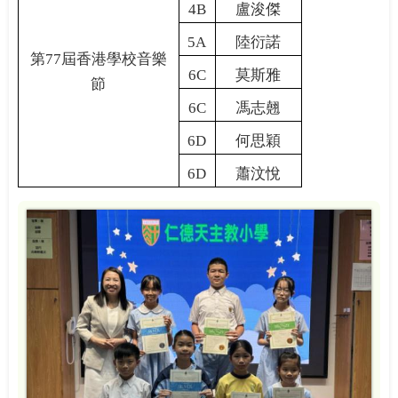
4B
盧浚傑
5A
陸衍諾
第
77
屆香港學校音樂
6C
莫斯雅
節
6C
馮志翹
6D
何思穎
6D
蕭汶悅