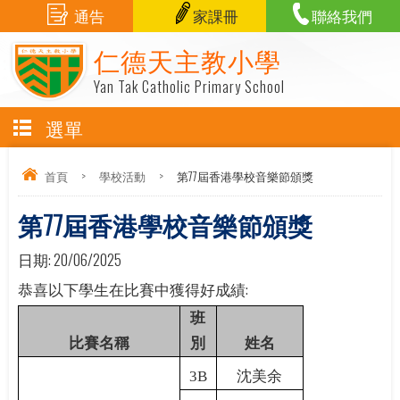
通告
家課冊
聯絡我們
仁德天主教小學
Yan Tak Catholic Primary School
選單
首頁
>
學校活動
>
第77屆香港學校音樂節頒獎
第77屆香港學校音樂節頒獎
日期:
20/06/2025
:
恭喜以下學生在比賽中獲得好成績
班
比賽名稱
別
姓名
3B
沈美余