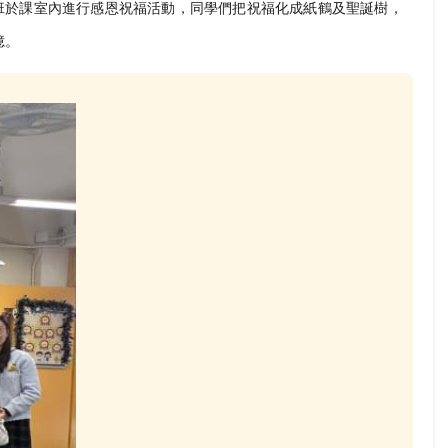
班於課室內進行感恩祝福活動，同學們把祝福化成紙鶴及聖誕樹，
憶。