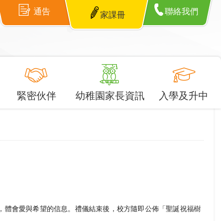
通告
聯絡我們
家課冊
緊密伙伴
幼稚園家長資訊
入學及升中
事，體會愛與希望的信息。禮儀結束後，校方隨即公佈「聖誕祝福樹