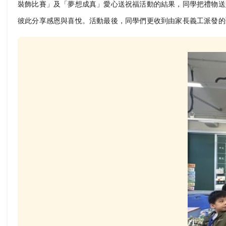
裝飾比賽」及「夢想成真」愛心送祝福活動的結果，同學把禮物送
彼此分享感恩與喜悅。活動最後，同學們更收到由家長義工派發的