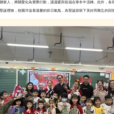
贈家人，將關愛化為實際行動，讓溫暖與祝福在寒冬中流轉。此外，各
聖誕禮物，校園洋溢着溫馨的節日氣氛，為聖誕節留下美好而難忘的回