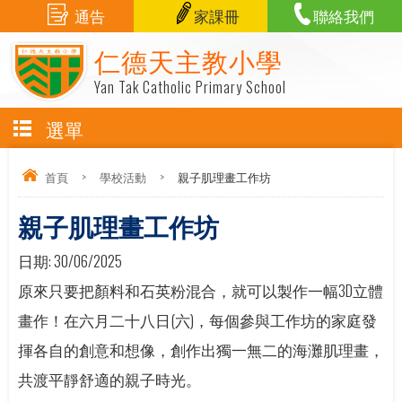
通告
家課冊
聯絡我們
仁德天主教小學
Yan Tak Catholic Primary School
選單
首頁
>
學校活動
>
親子肌理畫工作坊
親子肌理畫工作坊
日期:
30/06/2025
原來只要把顏料和石英粉混合，就可以製作一幅3D立體
畫作！在六月二十八日(六)，每個參與工作坊的家庭發
揮各自的創意和想像，創作出獨一無二的海灘肌理畫，
共渡平靜舒適的親子時光。