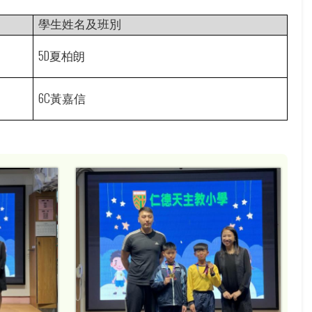
學生姓名及班別
5D
夏柏朗
6C
黃嘉信