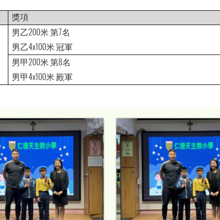
獎項
200
7
男乙
米
第
名
4x100
男乙
米
冠軍
200
8
男甲
米
第
名
4x100
男甲
米
殿軍