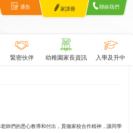
通告
聯絡我們
家課冊
緊密伙伴
幼稚園家長資訊
入學及升中
們和老師們的悉心教導和付出，貫徹家校合作精神，讓同學