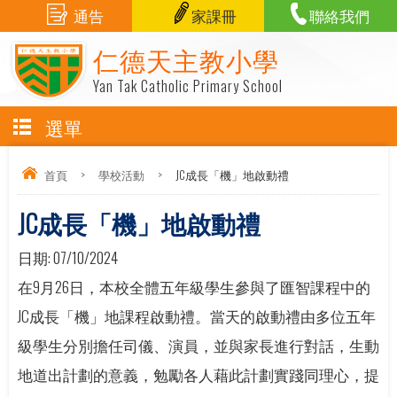
通告
家課冊
聯絡我們
仁德天主教小學
Yan Tak Catholic Primary School
選單
首頁
>
學校活動
>
JC成長「機」地啟動禮
JC成長「機」地啟動禮
日期:
07/10/2024
在9月26日，本校全體五年級學生參與了匯智課程中的
JC成長「機」地課程啟動禮。當天的啟動禮由多位五年
級學生分別擔任司儀、演員，並與家長進行對話，生動
地道出計劃的意義，勉勵各人藉此計劃實踐同理心，提