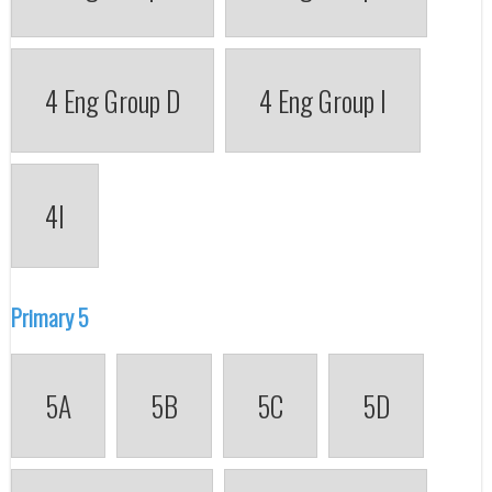
4 Eng Group D
4 Eng Group I
4I
Primary 5
5A
5B
5C
5D