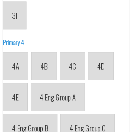
3I
Primary 4
4A
4B
4C
4D
4E
4 Eng Group A
4 Eng Group B
4 Eng Group C