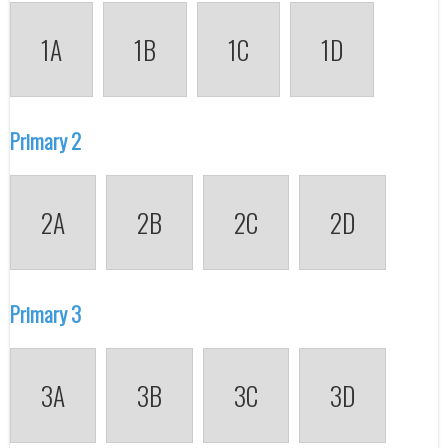
1A
1B
1C
1D
Primary 2
2A
2B
2C
2D
Primary 3
3A
3B
3C
3D