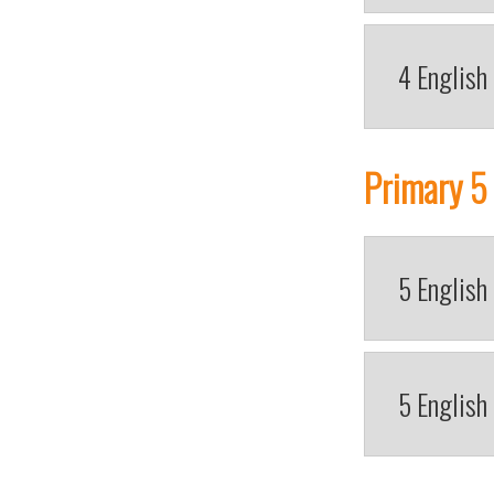
4 English
Primary 5
5 English
5 English