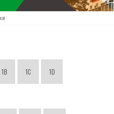
家課
1B
1C
1D