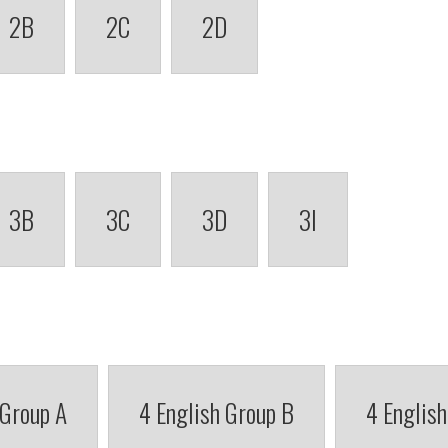
2B
2C
2D
3B
3C
3D
3I
 Group A
4 English Group B
4 English