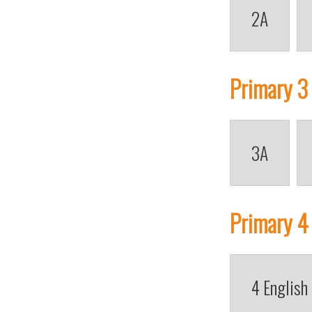
2A
Primary 3
3A
Primary 4
4 English