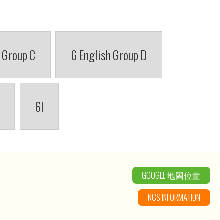
 Group C
6 English Group D
6I
GOOGLE 地圖位置
NCS INFORMATION