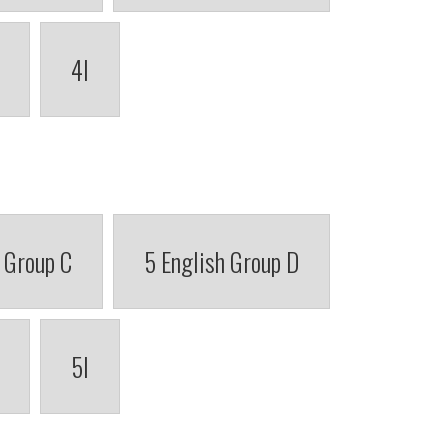
4I
 Group C
5 English Group D
5I