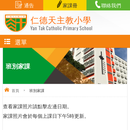
通告
家課冊
聯絡我們
仁德天主教小學
Yan Tak Catholic Primary School
選單
班別家課
首頁
>
班別家課
查看家課照片請點擊左邊日期。
家課照片會於每個上課日下午5時更新。