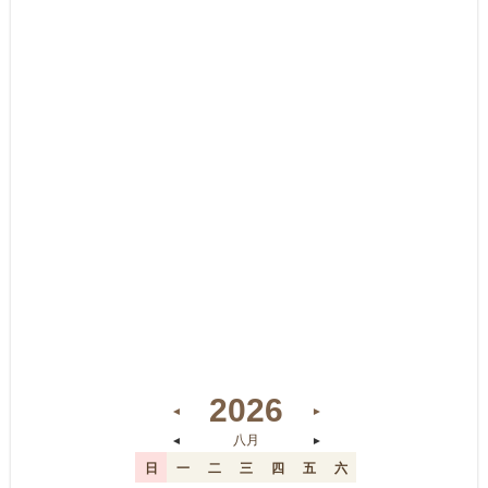
2026
◄
►
◄
►
八月
日
一
二
三
四
五
六