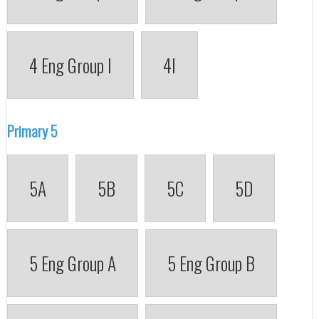
4 Eng Group I
4I
Primary 5
5A
5B
5C
5D
5 Eng Group A
5 Eng Group B