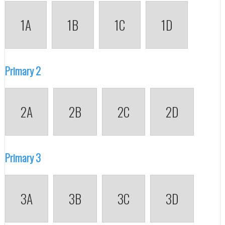
1A
1B
1C
1D
Primary 2
2A
2B
2C
2D
Primary 3
3A
3B
3C
3D