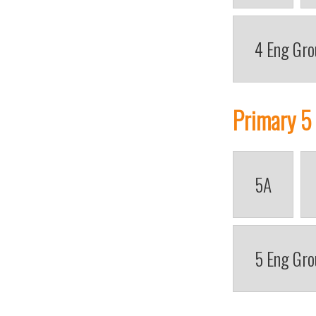
4 Eng Gro
Primary 5
5A
5 Eng Gro