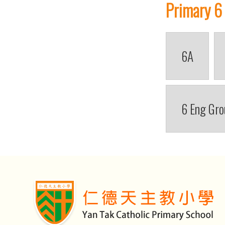
Primary 6
6A
6 Eng Gro