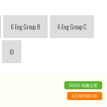
6 Eng Group B
6 Eng Group C
6I
GOOGLE 地圖位置
NCS INFORMATION