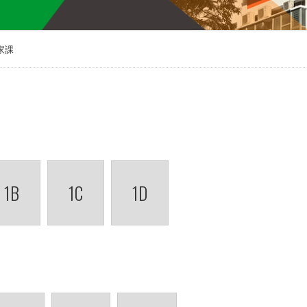
家課
1B
1C
1D