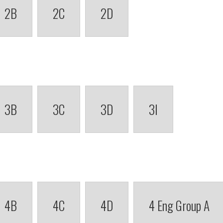
2B
2C
2D
3B
3C
3D
3I
4B
4C
4D
4 Eng Group A