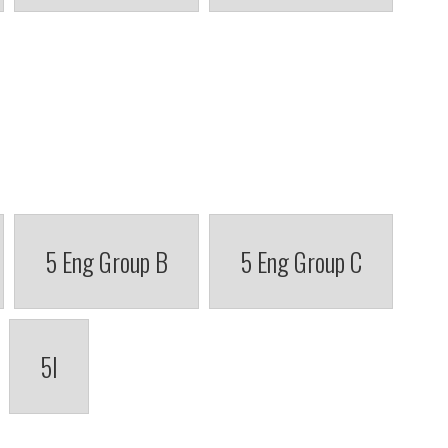
5 Eng Group B
5 Eng Group C
5I