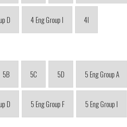
up D
4 Eng Group I
4I
5B
5C
5D
5 Eng Group A
up D
5 Eng Group F
5 Eng Group I