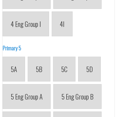
4 Eng Group I
4I
Primary 5
5A
5B
5C
5D
5 Eng Group A
5 Eng Group B