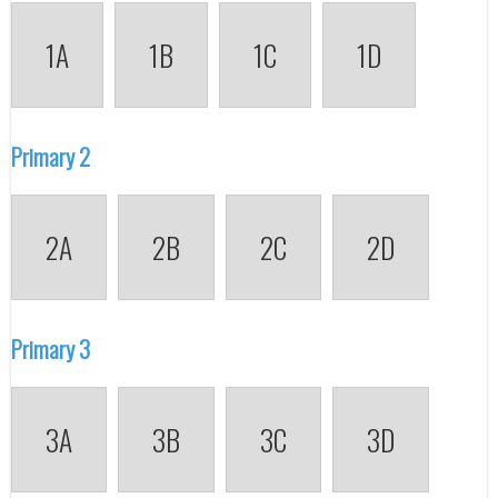
1A
1B
1C
1D
Primary 2
2A
2B
2C
2D
Primary 3
3A
3B
3C
3D