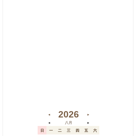
2026
◄
►
◄
►
八月
日
一
二
三
四
五
六