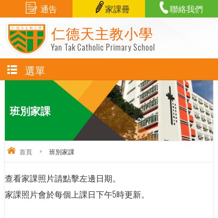
通告
家課冊
聯絡我們
仁德天主教小學
Yan Tak Catholic Primary School
選單
班別家課
首頁
>
班別家課
查看家課照片請點擊左邊日期。
家課照片會於每個上課日下午5時更新。