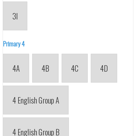
3I
Primary 4
4A
4B
4C
4D
4 English Group A
4 English Group B