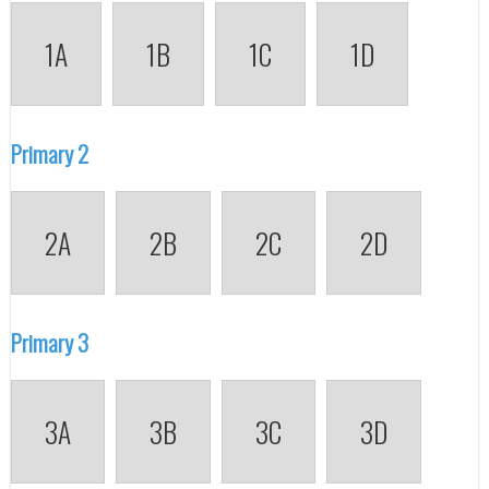
1A
1B
1C
1D
Primary 2
2A
2B
2C
2D
Primary 3
3A
3B
3C
3D