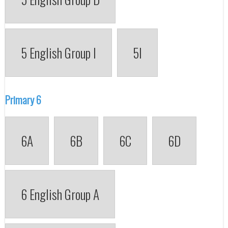
5 English Group I
5I
Primary 6
6A
6B
6C
6D
6 English Group A