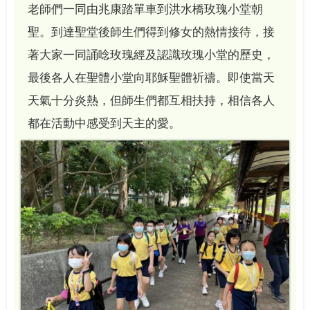
老師們一同由兆康踏單車到洪水橋玫瑰小堂朝
聖。到達聖堂後師生們得到修女的熱情接待，接
著大家一同誦唸玫瑰經及認識玫瑰小堂的歷史，
最後各人在聖體小堂向耶穌聖體祈禱。即使當天
天氣十分炎熱，但師生們都互相扶持，相信各人
都在活動中感受到天主的愛。