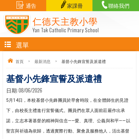
通告
家課冊
聯絡我們
仁德天主教小學
Yan Tak Catholic Primary School
選單
首頁
>
最新消息
>
基督小先鋒宣誓及派遣禮
基督小先鋒宣誓及派遣禮
日期:
08/06/2026
5月14日，本校基督小先鋒團員於早會時段，在全體師生的見證
下，由校長主禮進行宣誓儀式。團員們在眾人面前莊嚴作出承
諾，立志本著基督的精神與信念——愛、真理、公義與和平——以
聖言與祈禱為依歸，透過實際行動、聚會及服務他人，活出基督