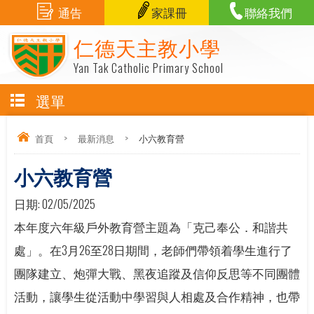
通告
家課冊
聯絡我們
仁德天主教小學
Yan Tak Catholic Primary School
選單
首頁
>
最新消息
>
小六教育營
小六教育營
日期:
02/05/2025
本年度六年級戶外教育營主題為「克己奉公．和諧共
處」。在3月26至28日期間，老師們帶領着學生進行了
團隊建立、炮彈大戰、黑夜追蹤及信仰反思等不同團體
活動，讓學生從活動中學習與人相處及合作精神，也帶