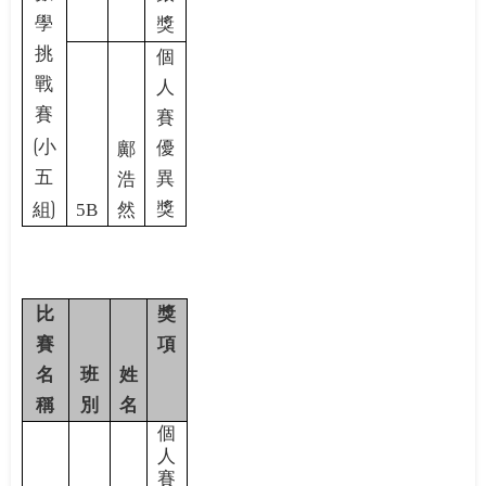
學
獎
挑
個
戰
人
賽
賽
(
小
優
鄺
五
異
浩
)
獎
組
5B
然
比
獎
賽
項
名
班
姓
稱
別
名
個
人
賽