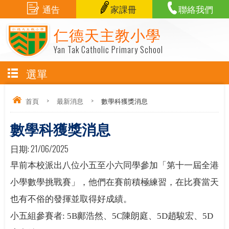
通告
家課冊
聯絡我們
仁德天主教小學
Yan Tak Catholic Primary School
選單
首頁
>
最新消息
>
數學科獲獎消息
數學科獲獎消息
日期:
21/06/2025
早前本校派出八位小五至小六同學參加「第十一屆全港
小學數學挑戰賽」，他們在賽前積極練習，在比賽當天
也有不俗的發揮並取得好成績。
小五組參賽者: 5B鄺浩然、5C陳朗庭、5D趙駿宏、5D