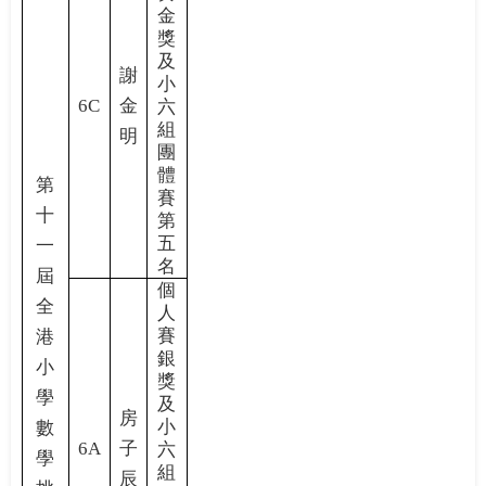
金
獎
及
謝
小
6C
金
六
組
明
團
體
第
賽
十
第
五
一
名
屆
個
全
人
賽
港
銀
小
獎
學
及
房
小
數
6A
子
六
學
組
辰