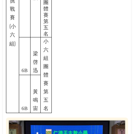
挑
團
體
戰
賽
賽
第
(
小
五
名
六
小
)
組
六
梁
組
啓
團
6B
迅
體
賽
黃
第
鳴
五
6B
宙
名