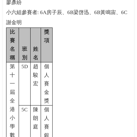
廖彥紛
小六組參賽者: 6A房子辰、6B梁啓迅、6B黃鳴宙、6C
謝金明
比
獎
賽
項
名
班
姓
稱
別
名
第
5D
趙
個
十
駿
人
一
宏
賽
屆
金
全
獎
港
5C
陳
個
小
朗
人
學
庭
賽
數
銀