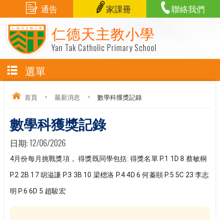
通告
家課冊
聯絡我們
仁德天主教小學
Yan Tak Catholic Primary School
選單
首頁
>
最新消息
>
數學科獲獎記錄
數學科獲獎記錄
日期:
12/06/2026
4月份每月挑戰獎項， 得獎既同學包括: 得獎名單 P.1 1D 8 蔡敏桐 
P.2 2B 17 胡溢謙 P.3 3B 10 梁楒洛 P.4 4D 6 何蓁頤 P.5 5C 23 李志
明 P.6 6D 5 趙駿宏 