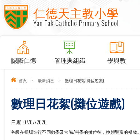
仁德天主教小學
Yan Tak Catholic Primary School
認識仁德
管理與組織
學與教
首頁
>
最新消息
>
數理日花絮(攤位遊戲)
數理日花絮(攤位遊戲)
日期:
07/07/2026
各級在操場進行不同數學及常識/科學的攤位後，換領豐富的禮物