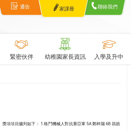
通告
聯絡我們
家課冊
緊密伙伴
幼稚園家長資訊
入學及升中
項目臚列如下： 1.格鬥機械人對抗賽亞軍 5A 鄭梓陽 6B 區皓