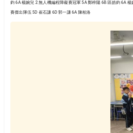
鈞 6A 楊婉兒 2.無人機編程障礙賽冠軍 5A 鄭梓陽 6B 區皓鈞 6A 
賽傑出隊伍 5D 崔石謙 6D 郭一謙 6A 陳柏洛 