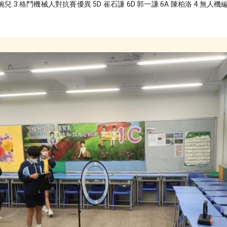
楊婉兒 3.格鬥機械人對抗賽優異 5D 崔石謙 6D 郭一謙 6A 陳柏洛 4.無人