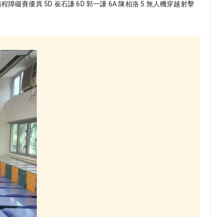
機編程障礙賽優異 5D 崔石謙 6D 郭一謙 6A 陳柏洛 5.無人機穿越射擊