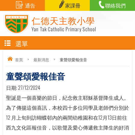
通告
家課冊
聯絡我們
仁德天主教小學
Yan Tak Catholic Primary School
選單
首頁
>
最新消息
>
童聲頌愛報佳音
童聲頌愛報佳音
日期:
27/12/2024
聖誕是一個喜樂的節日，紀念救主耶穌基督降生成人。
為了傳揚這個喜訊，本校四十多位同學及老師們分別於
12 月上旬到訪蝴蝶邨內的兩間幼稚園和在12月13日前往
西九文化區報佳音，以歌聲及愛心傳遞救主降生的好消