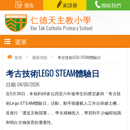
通告
家課冊
聯絡我們
仁德天主教小學
Yan Tak Catholic Primary School
選單
首頁
>
最新消息
>
考古技術LEGO STEAM體驗日
考古技術LEGO STEAM體驗日
日期:
04/06/2026
在5月30日，本校約60多位四至六年級學生到禮堂參與「考古技
術Lego STEAM體驗日」活動，動手搭建載人工作台與鏟土機，
並進行「運送文物競賽」。學生積極投入，學習到不少編程知識
和明白文物保育的重要性。