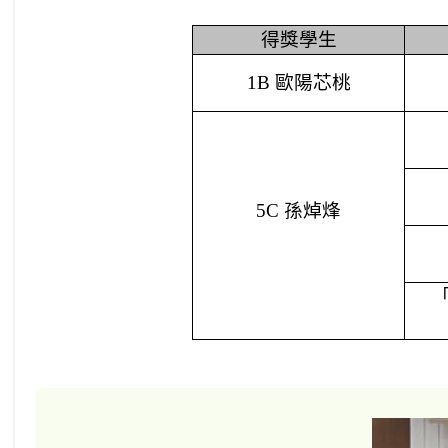
得獎學生
1B
歐陽芯桃
5C
孫焯烽