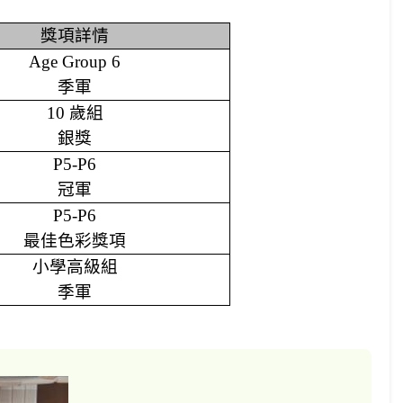
獎項詳情
Age Group 6
季軍
10
歲組
銀獎
P5-P6
冠軍
P5-P6
最佳色彩獎項
小學高級組
季軍