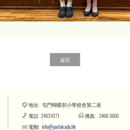
返回
地址:
屯門蝴蝶邨小學校舍第二座
電話
2463 6171
傳真:
2466 3660
電郵:
info@yantak.edu.hk