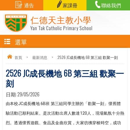
通告
家課冊
聯絡我們
仁德天主教小學
Yan Tak Catholic Primary School
選單
首頁
>
最新消息
>
2526 JC成長機地 6B 第三組 歡聚一刻
2526 JC成長機地 6B 第三組 歡聚一
刻
日期:
29/05/2026
由本校JC成長機地 6B班 第三組同學主辦的「歡聚一刻」懷舊體
驗活動已順利結束。是次活動出席人數達120人，現場氣氛十分熱
烈。透過懷舊遊戲、食品及金曲欣賞，大家彷彿穿梭時空，成功