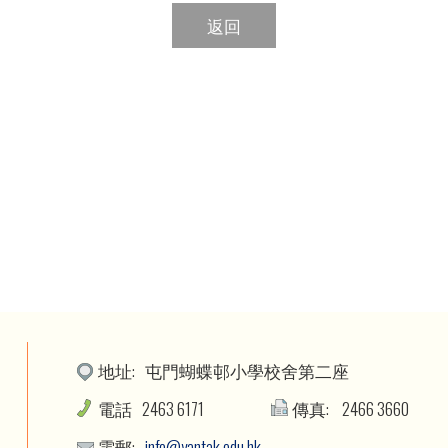
返回
地址:
屯門蝴蝶邨小學校舍第二座
電話
2463 6171
傳真:
2466 3660
電郵:
info@yantak.edu.hk