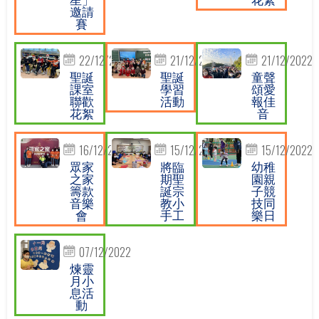
邀請
賽
22/12/2022
21/12/2022
21/12/2022
聖誕
聖誕
童聲
課室
學習
頌愛
聯歡
活動
報佳
花絮
音
16/12/2022
15/12/2022
15/12/2022
眾家
將臨
幼稚
之家
期聖
園親
籌款
誕宗
子競
音樂
教小
技同
會
手工
樂日
07/12/2022
煉靈
月小
息活
動