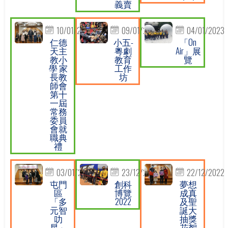
義賣
10/01/2023
09/01/2023
04/01/2023
仁德
小五-
「On
天主
粵劇
Air」展
教小
教育
覽
學 家
工作
長教
坊
師會
第十
一屆
常務
委員
會就
職典
禮
03/01/2023
23/12/2022
22/12/2022
屯門
創科
夢想
區
博覽
成真
「多
2022
及聖
元智
誕大
叻
抽獎
星」
花絮