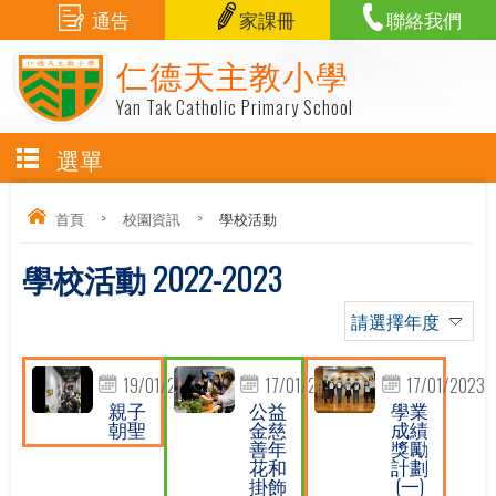
通告
家課冊
聯絡我們
仁德天主教小學
Yan Tak Catholic Primary School
選單
首頁
>
校園資訊
>
學校活動
學校活動 2022-2023
請選擇年度
19/01/2023
17/01/2023
17/01/2023
親子
公益
學業
朝聖
金慈
成績
善年
獎勵
花和
計劃
掛飾
(一)