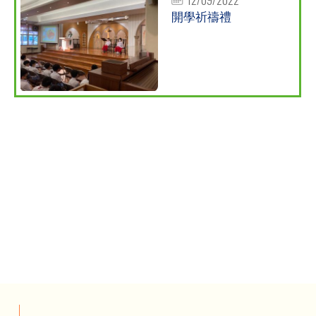
開學祈禱禮