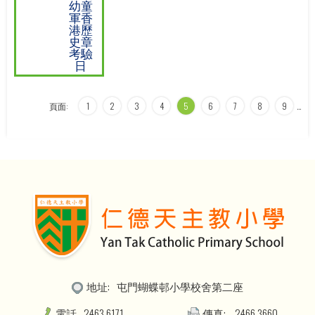
幼童
軍香
港歷
史章
考驗
日
頁面:
1
2
3
4
5
6
7
8
9
…
地址:
屯門蝴蝶邨小學校舍第二座
電話
2463 6171
傳真:
2466 3660