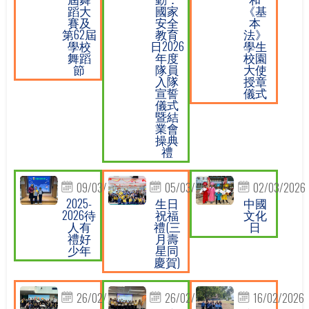
蹈大
國家
《基
賽及
安全
本
第62屆
教育
法》
學校
日2026
學生
舞蹈
年度
校園
節
隊員
大使
入隊
授章
宣誓
儀式
儀式
暨結
業會
操典
禮
09/03/2026
05/03/2026
02/03/2026
2025-
生日
中國
2026待
祝福
文化
人有
禮(三
日
禮好
月壽
少年
星同
慶賀)
26/02/2026
26/02/2026
16/02/2026