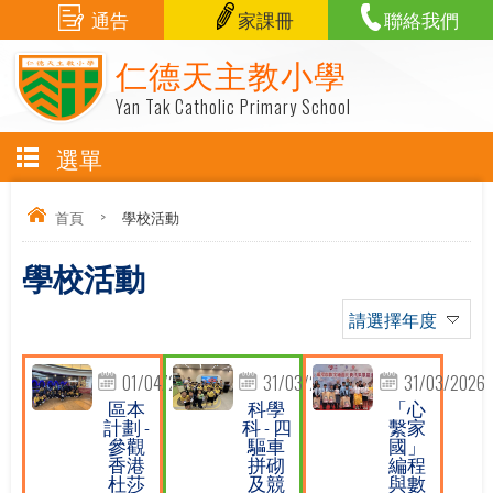
通告
家課冊
聯絡我們
仁德天主教小學
Yan Tak Catholic Primary School
選單
首頁
>
學校活動
學校活動
請選擇年度
01/04/2026
31/03/2026
31/03/2026
區本
科學
「心
計劃 -
科 - 四
繫家
參觀
驅車
國」
香港
拼砌
編程
杜莎
及競
與數