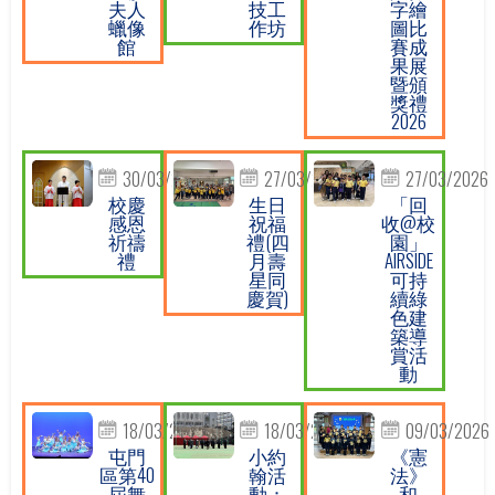
夫人
技工
字繪
蠟像
作坊
圖比
館
賽成
果展
暨頒
獎禮
2026
30/03/2026
27/03/2026
27/03/2026
校慶
生日
「回
感恩
祝福
收@校
祈禱
禮(四
園」
禮
月壽
AIRSIDE
星同
可持
慶賀)
續綠
色建
築導
賞活
動
18/03/2026
18/03/2026
09/03/2026
屯門
小約
《憲
區第40
翰活
法》
屆舞
動：
和