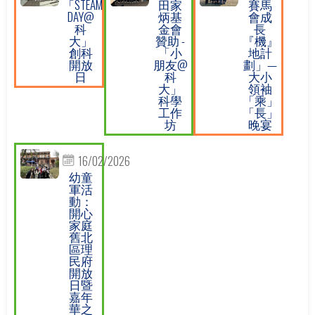
「STEAM
田家
賽馬
DAY@
炳基
會成
科
金會
長
大」
贊助 -
『機』
創科
「小
地計
開放
朋友@
劃」—
日
科
大小
大」
領袖
科學
「乘」
工作
「長」
坊
晚宴
16/02/2026
幼童
軍活
動：
開心
家庭
舊北
區理
民府
開放
日暨
嘉年
華之