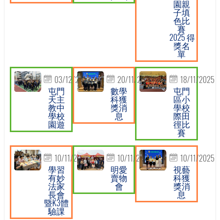
園親
子填
色比
賽
2025 得
獎名
單
03/12/2025
20/11/2025
18/11/2025
屯門
數學
屯門
天主
科獲
區小
教中
獎消
學校
學校
息
際田
園遊
徑比
賽
10/11/2025
10/11/2025
10/11/2025
學習
明愛
視藝
有妙
賣物
科獲
法家
會
獎消
長會
息
暨K3體
驗課