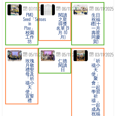
07/11/2025
06/11/2025
06/11/2025
PMQ
閱讀
生日
Seed「Senses
之星
祝福
in
得獎
禮(十
Play」
名單 (9
一月
校園
月-10
壽星
工作
月)
同慶
坊
賀)
05/11/2025
05/11/2025
03/11/2025
玫瑰
仁德
「祈
月敬
閱讀
禱小
禮聖
日
天
母及
使」
「祈
聚
禱小
會：
天
一起
使」
學習
宣誓
祈
禮
禱，
一起
成為
祝福