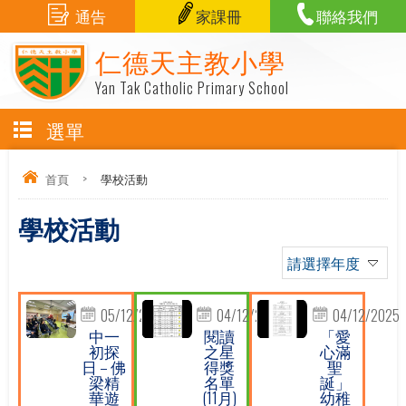
通告
家課冊
聯絡我們
仁德天主教小學
Yan Tak Catholic Primary School
選單
首頁
>
學校活動
學校活動
請選擇年度
05/12/2025
04/12/2025
04/12/2025
中一
閱讀
「愛
初探
之星
心滿
日 – 佛
得獎
聖
梁精
名單
誕」
華遊
(11月)
幼稚