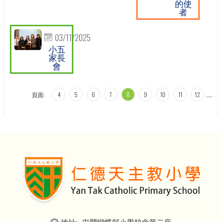
的使
者
03/11/2025
小五
家長
會
頁面:
4
5
6
7
8
9
10
11
12
…
…
地址:
屯門蝴蝶邨小學校舍第二座