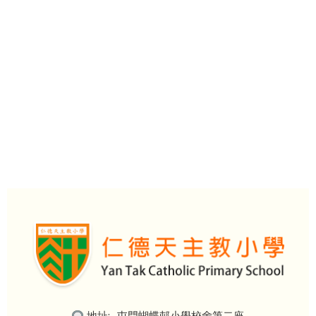
地址:
屯門蝴蝶邨小學校舍第二座