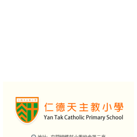
地址:
屯門蝴蝶邨小學校舍第二座