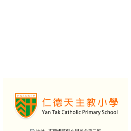
地址:
屯門蝴蝶邨小學校舍第二座